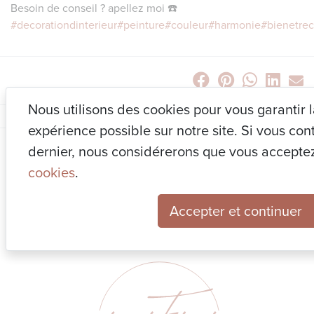
Besoin de conseil ? apellez moi ☎️
#decorationdinterieur
#peinture
#couleur
#harmonie
#bienetre
Nous utilisons des cookies pour vous garantir 
expérience possible sur notre site. Si vous cont
dernier, nous considérerons que vous accepte
NOUS CONTACTER
cookies
.
0475 95 67 76
Accepter et continuer
Rue croisette 32
1470 Baisy-thy