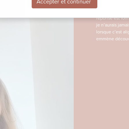
Accepter et continuer
On me demande s
réponse est loin
je n’aurais jama
lorsque c’est al
emmène découvri