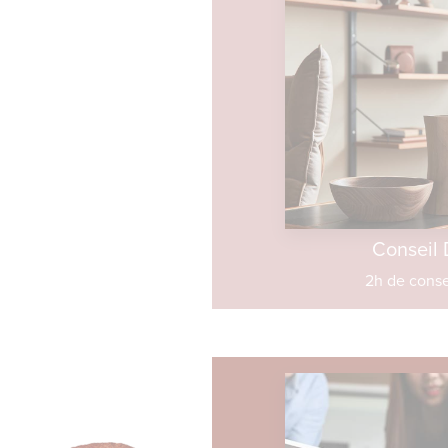
Conseil
2h de conse