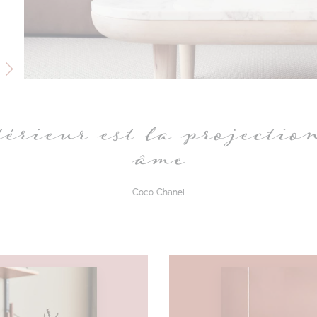
érieur est la projectio
âme
Coco Chanel