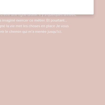
ouvent comment j’en suis arrivée là… La
 d’être une ligne droite. Il y a quelques années,
is imaginé exercer ce métier. Et pourtant…
igné la vie met les choses en place Je vous
r le chemin qui m’a menée jusqu’ici.