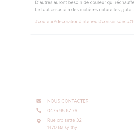
D’autres auront besoin de couleur qui réchauffe
Le tout associé à des matières naturelles , jute 
#couleur
#decorationdinterieur
#conseilsdeco
#
NOUS CONTACTER
0475 95 67 76
Rue croisette 32
1470 Baisy-thy