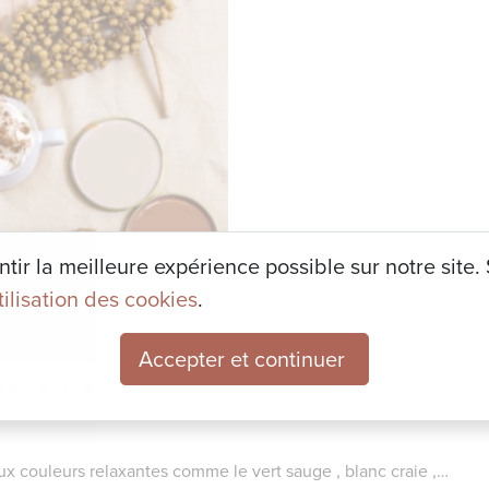
ir la meilleure expérience possible sur notre site. S
utilisation des cookies
.
Accepter et continuer
l DECO
|
Décoration événementielle
|
Divers
|
Immo
aux couleurs relaxantes comme le vert sauge , blanc craie ,…