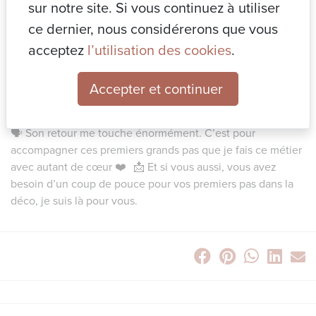
sur notre site. Si vous continuez à utiliser
💡 Il avait besoin d’un cadre, de conseils, d’un regard pro…
ce dernier, nous considérerons que vous
mais surtout d’une écoute attentive pour transformer son
acceptez
l’utilisation des cookies
.
nouvel espace en véritable cocon.
🛠 Ensemble, on a avancé étape par étape : des premières
idées jusqu’à l’emménagement. Avec beaucoup
Accepter et continuer
d’échanges, de clarté et d’envie, son appartement a pris vie
selon ses goûts et son mode de vie.
🗣 Son retour me touche énormément. C’est pour
accompagner ces premiers grands pas que je fais ce métier
avec autant de cœur ❤️ 📩 Et si vous aussi, vous avez
besoin d’un coup de pouce pour vos premiers pas dans la
déco, je suis là pour vous.