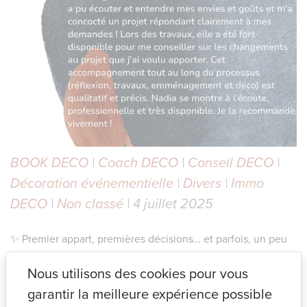
BOOK DECO
|
Coach DECO
|
Conseil DECO
|
Décoration événementielle
|
Divers
|
Immo
DECO
|
Non classé
| 4 juillet 2025
✨ Premier appart, premières décisions… et parfois, un peu
(beaucoup) de flou. Quand on est jeune et qu’on se lance
Nous utilisons des cookies pour vous
pour la première fois dans un projet d’aménagement, on
peut vite se sentir dépassé. C’est exactement ce qu’a
garantir la meilleure expérience possible
ressenti ce jeune propriétaire lorsqu’il m’a contactée.