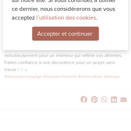
sur notre site. Si vous continuez à utiliser
s’assurer que chaque détail est pris en compte pour un
ce dernier, nous considérerons que vous
résultat harmonieux. 🔹 Coordination des artisans : Gestion
acceptez
l’utilisation des cookies
.
des différents corps de métier pour un travail collaboratif et
efficace. 🔹 Optimisation du temps : Vous déléguez les
Accepter et continuer
aspects techniques, je m’occupe des détails pour vous
permettre de vous concentrer sur vos choix déco. 🔹
Contrôle de qualité : Chaque étape du chantier est suivie
minutieusement pour un intérieur qui reflète vos attentes.
Faites confiance à une décoratrice pour un projet sans
tracas ! ✨ »
#decoratricebelge
#suividechantier
#renovation
#artisan