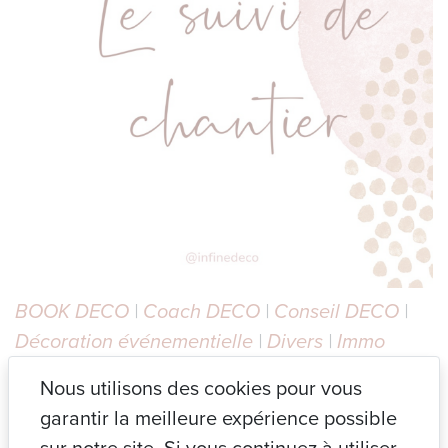
BOOK DECO
|
Coach DECO
|
Conseil DECO
|
Décoration événementielle
|
Divers
|
Immo
DECO
|
Non classé
| 14 décembre 2024
Nous utilisons des cookies pour vous
garantir la meilleure expérience possible
Le suivi de chantier, c’est bien plus que superviser les
travaux. C’est coordonner les équipes, vérifier les délais, et