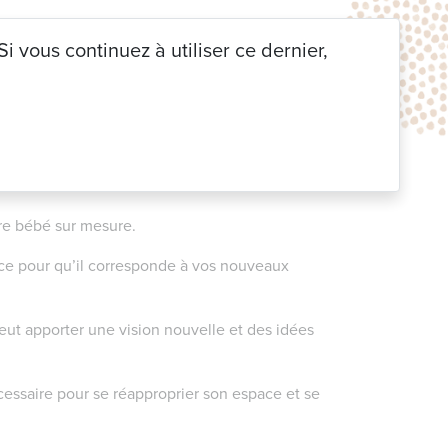
 DECO
|
Non classé
| 8 novembre 2024
i vous continuez à utiliser ce dernier,
es situations parfaites pour solliciter les
.
bre bébé sur mesure.
pace pour qu’il corresponde à vos nouveaux
ut apporter une vision nouvelle et des idées
essaire pour se réapproprier son espace et se