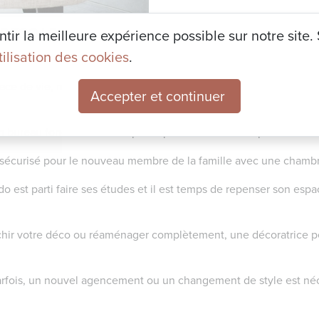
l DECO
|
Décoration événementielle
|
Divers
|
Immo
ir la meilleure expérience possible sur notre site. S
utilisation des cookies
.
 de vie, mais vous ne savez pas par où commencer ? Voici quelqu
Accepter et continuer
n bureau fonctionnel et inspirant pour booster votre productivité
et sécurisé pour le nouveau membre de la famille avec une cham
o est parti faire ses études et il est temps de repenser son es
chir votre déco ou réaménager complètement, une décoratrice pe
arfois, un nouvel agencement ou un changement de style est néc