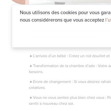
BOOK DECO
|
Coach DECO
|
Consei
Nous utilisons des cookies pour vous garant
nous considérerons que vous acceptez
l’
Vous envisagez un changement dans votre espace
services d’une décoratrice d’intérieur
🔸Vous lancez votre activité et avez besoin d’u
🔸L’arrivée d’un bébé : Créez un nid douillet 
🔸Transformation de la chambre d’ado : Votre ad
besoins.
🔸Envie de changement : Si vous désirez rafraî
créatives.
🔸Vous ne vous sentez plus bien chez vous : P
sentir à nouveau chez soi.