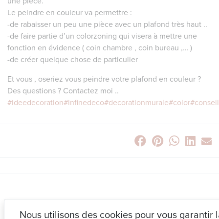
une pièce.
Le peindre en couleur va permettre :
-de rabaisser un peu une pièce avec un plafond très haut ..
-de faire partie d’un colorzoning qui visera à mettre une
fonction en évidence ( coin chambre , coin bureau ,… )
-de créer quelque chose de particulier
Et vous , oseriez vous peindre votre plafond en couleur ?
Des questions ? Contactez moi ..
#ideedecoration
#infinedeco
#decorationmurale
#color
#consei
NOUS CONTACTER
Nous utilisons des cookies pour vous garantir 
0475 95 67 76