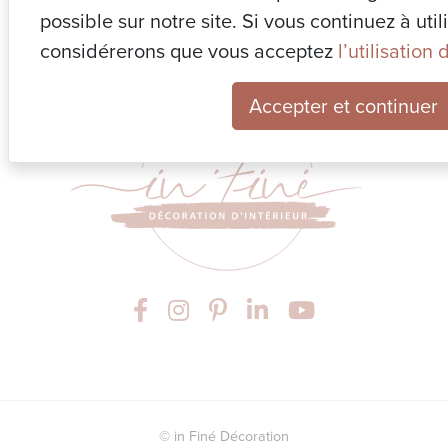
possible sur notre site. Si vous continuez à util
Rue croisette 32
considérerons que vous acceptez
l’utilisation
1470 Baisy-thy
Accepter et continuer
© in Finé Décoration