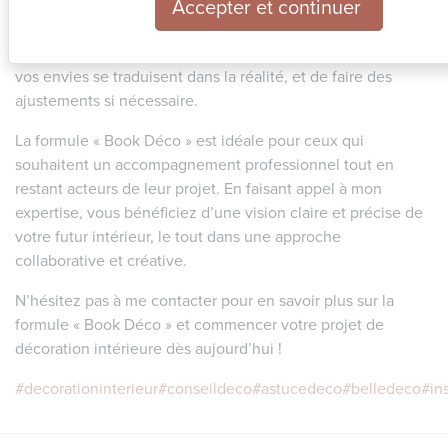
Accepter et continuer
pourrez découvrir votre espace réinventé à travers les plans
3D détaillés et le moodboard inspirant. Cette présentation
vous permet de voir concrètement comment vos idées et
vos envies se traduisent dans la réalité, et de faire des
ajustements si nécessaire.
La formule « Book Déco » est idéale pour ceux qui
souhaitent un accompagnement professionnel tout en
restant acteurs de leur projet. En faisant appel à mon
expertise, vous bénéficiez d’une vision claire et précise de
votre futur intérieur, le tout dans une approche
collaborative et créative.
N’hésitez pas à me contacter pour en savoir plus sur la
formule « Book Déco » et commencer votre projet de
décoration intérieure dès aujourd’hui !
#decorationinterieur
#conseildeco
#astucedeco
#belledeco
#in