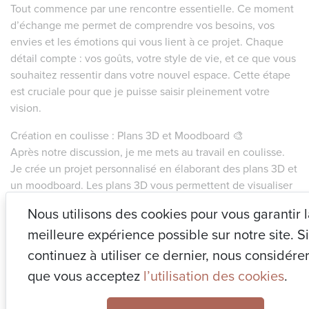
Tout commence par une rencontre essentielle. Ce moment
d’échange me permet de comprendre vos besoins, vos
envies et les émotions qui vous lient à ce projet. Chaque
détail compte : vos goûts, votre style de vie, et ce que vous
souhaitez ressentir dans votre nouvel espace. Cette étape
est cruciale pour que je puisse saisir pleinement votre
vision.
Création en coulisse : Plans 3D et Moodboard 🎨
Après notre discussion, je me mets au travail en coulisse.
Je crée un projet personnalisé en élaborant des plans 3D et
un moodboard. Les plans 3D vous permettent de visualiser
votre futur intérieur de manière réaliste, facilitant ainsi la
Nous utilisons des cookies pour vous garantir 
projection dans votre nouvel espace. Le moodboard, quant
meilleure expérience possible sur notre site. S
à lui, rassemble des inspirations, des couleurs et des
textures pour donner vie à l’ambiance désirée.
continuez à utiliser ce dernier, nous considére
que vous acceptez
l’utilisation des cookies
.
Présentation du projet : votre intérieur réinventé 🌟
Une fois le projet finalisé, je vous présente le résultat. Vous