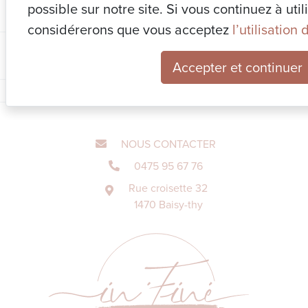
#artisanlocal
#faitmains
#faitenespagne
#decoratricedinterieur
#
possible sur notre site. Si vous continuez à util
considérerons que vous acceptez
l’utilisation
Accepter et continuer
NOUS CONTACTER
0475 95 67 76
Rue croisette 32
1470 Baisy-thy