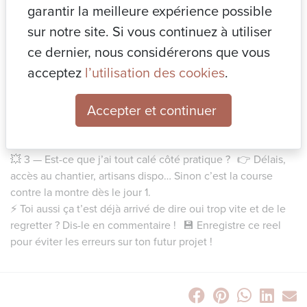
garantir la meilleure expérience possible
client (et éviter les galères qui coûtent cher 💸)
💥 1 — Est-ce que TOUT est dans le budget, même les trucs
sur notre site. Si vous continuez à utiliser
qu’on oublie souvent ? 👉 Les poignées, la peinture, la
ce dernier, nous considérerons que vous
livraison… Ces “petits détails” font exploser la note à la fin si
acceptez
l’utilisation des cookies
.
on les zappe.
💥 2 — Est-ce que le client voit VRAIMENT ce qu’on a
Accepter et continuer
imaginé ensemble ? 👉 Plan 3D, échantillons, croquis…
parce que “ce n’est pas ce que j’avais en tête” = retour à la
case départ 😅
💥 3 — Est-ce que j’ai tout calé côté pratique ? 👉 Délais,
accès au chantier, artisans dispo… Sinon c’est la course
contre la montre dès le jour 1.
⚡ Toi aussi ça t’est déjà arrivé de dire oui trop vite et de le
regretter ? Dis-le en commentaire ! 💾 Enregistre ce reel
pour éviter les erreurs sur ton futur projet !