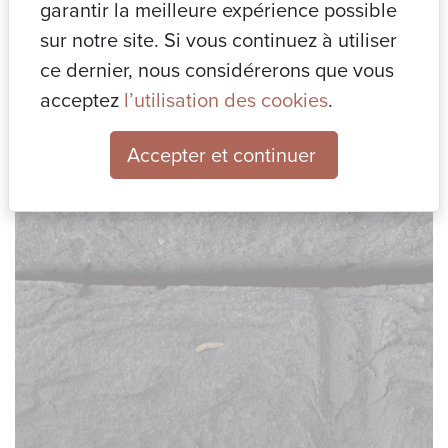
garantir la meilleure expérience possible
nous.
📌 Petit conseil : pensez dès maintenant à l’entretien à long
sur notre site. Si vous continuez à utiliser
terme, au climat de votre région, et à la cohérence avec vos
ce dernier, nous considérerons que vous
menuiseries et votre toiture.
acceptez
l’utilisation des cookies
.
Accepter et continuer