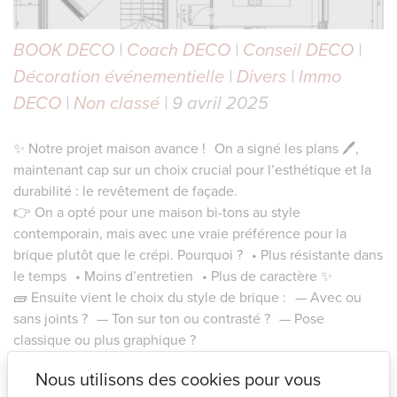
BOOK DECO
|
Coach DECO
|
Conseil DECO
|
Décoration événementielle
|
Divers
|
Immo
DECO
|
Non classé
| 9 avril 2025
✨ Notre projet maison avance ! On a signé les plans 🖊,
maintenant cap sur un choix crucial pour l’esthétique et la
durabilité : le revêtement de façade.
👉 On a opté pour une maison bi-tons au style
contemporain, mais avec une vraie préférence pour la
brique plutôt que le crépi. Pourquoi ? • Plus résistante dans
le temps • Moins d’entretien • Plus de caractère ✨
🧱 Ensuite vient le choix du style de brique : — Avec ou
sans joints ? — Ton sur ton ou contrasté ? — Pose
classique ou plus graphique ?
🎬 « When it’s time to start, it’s time to choose… » Et chaque
Nous utilisons des cookies pour vous
choix construit un peu plus l’identité de notre futur chez-