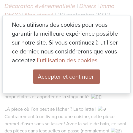
Décoration événementielle
|
Divers
|
Immo
DECO
|
Non classé
| 29 septembre 2022
Nous utilisons des cookies pour vous
Qu’il soit fleuri
, sauvage
ou à motifs
, le papier
garantir la meilleure expérience possible
peint a fait son grand retour après avoir été oublié pendant
sur notre site. Si vous continuez à utiliser
plusieurs années.
ce dernier, nous considérerons que vous
Il y en a pour tous les goûts et toutes les pièces ! Vous
acceptez
l’utilisation des cookies
.
l’utiliserez pour donner un réel cachet à votre intérieur.
Il me
permet de contraster, travailler les perspectives ou
Accepter et continuer
encore apporter la touche manquante aux intérieurs de mes
client·e·s. Grâce à eux, je peux exprimer la personnalité des
propriétaires et apporter de la singularité.
LA pièce où l’on peut se lâcher ? La toilette !
Contrairement à un living ou une cuisine, cette pièce
permet d’oser sans se lasser ! Avec la salle de bain, ce sont
des pièces dans lesquelles on passe (normalement
)