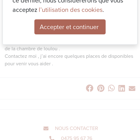
ce dernier, nous considérerons que vous
Il est aussi important que nos enfants aient un coin sommeil
acceptez
l’utilisation des cookies
.
adapté avec des couleurs apaisantes … 🌈
Mais comment combiner tout ??!!! 👇
Accepter et continuer
Et bien In’finé s’occupe de tout 😇avec sa formule à 80
Euros pour vous donner toutes les idées d’aménagement
de la chambre de loulou .
Contactez moi , j’ai encore quelques places de disponibles
pour venir vous aider .
NOUS CONTACTER
0475 95 67 76