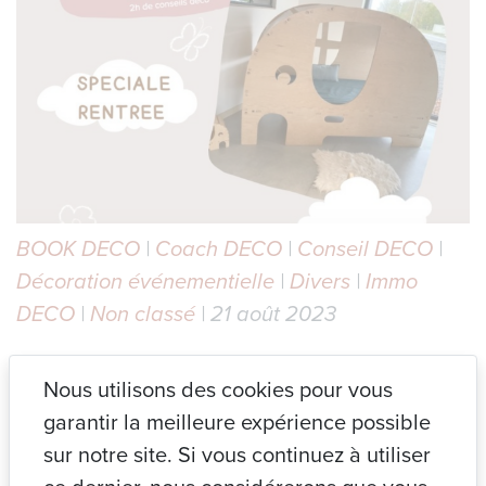
BOOK DECO
|
Coach DECO
|
Conseil DECO
|
Décoration événementielle
|
Divers
|
Immo
DECO
|
Non classé
| 21 août 2023
Le soleil 🌞étant encore de la partie on a envie de profiter
Nous utilisons des cookies pour vous
encore un peu .. cela dit on prépare doucement la rentrée
garantir la meilleure expérience possible
des classes de nos loulous .⏰
On aime l’idée de réorganiser leur chambre avec un joli
sur notre site. Si vous continuez à utiliser
coin bureau , un coin jeu .