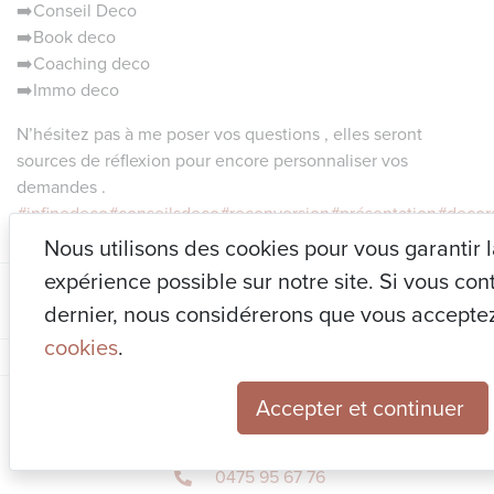
➡️Conseil Deco
➡️Book deco
➡️Coaching deco
➡️Immo deco
N’hésitez pas à me poser vos questions , elles seront
sources de réflexion pour encore personnaliser vos
demandes .
#infinedeco
#conseilsdeco
#reconversion
#présentation
#decora
Nous utilisons des cookies pour vous garantir 
expérience possible sur notre site. Si vous cont
dernier, nous considérerons que vous accepte
cookies
.
Accepter et continuer
NOUS CONTACTER
0475 95 67 76