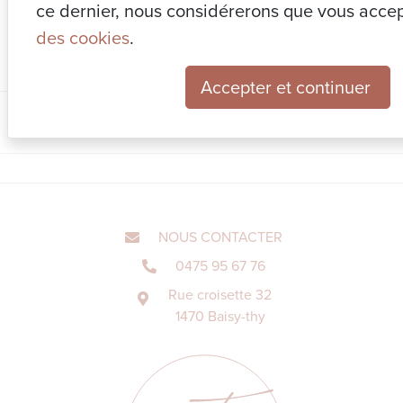
Contactez-nous
ce dernier, nous considérerons que vous acce
des cookies
.
#coachingdéco
#agrandirsapiece
#espace
#simplicité
#deco
#am
Accepter et continuer
NOUS CONTACTER
0475 95 67 76
Rue croisette 32
1470 Baisy-thy