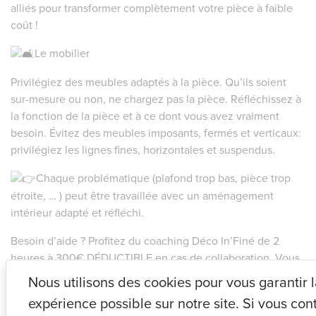
alliés pour transformer complètement votre pièce à faible
coût !
Le mobilier
Privilégiez des meubles adaptés à la pièce. Qu’ils soient
sur-mesure ou non, ne chargez pas la pièce. Réfléchissez à
la fonction de la pièce et à ce dont vous avez vraiment
besoin. Évitez des meubles imposants, fermés et verticaux:
privilégiez les lignes fines, horizontales et suspendus.
Chaque problématique (plafond trop bas, pièce trop
étroite, … ) peut être travaillée avec un aménagement
intérieur adapté et réfléchi.
Besoin d’aide ? Profitez du coaching Déco In’Finé de 2
heures à 300€ DÉDUCTIBLE en cas de collaboration. Vous
repartez avec le pleins d’idées pour révolutionner votre
Nous utilisons des cookies pour vous garantir 
intérieur !
expérience possible sur notre site. Si vous cont