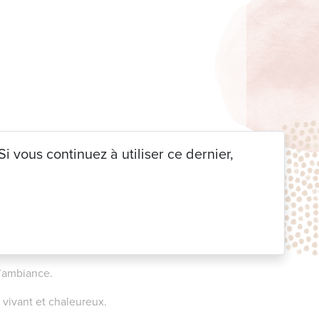
i vous continuez à utiliser ce dernier,
 DECO
|
Non classé
| 18 juin 2025
e l’ambiance.
us vivant et chaleureux.