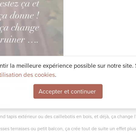
ir la meilleure expérience possible sur notre site. S
utilisation des cookies
.
l DECO
|
Décoration événementielle
|
Divers
|
Immo
Accepter et continuer
imples :
nd tapis extérieur ou des caillebotis en bois, et déjà, ça chang
rosses terrasses ou petit balcon, ça crée tout de suite un effet pl