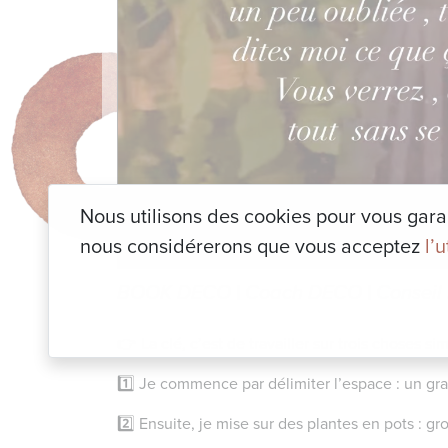
Nous utilisons des cookies pour vous garant
nous considérerons que vous acceptez
l’
BOOK DECO
|
Coach DECO
|
Consei
👉 La clé, c’est de travailler sur trois choses s
1️⃣ Je commence par délimiter l’espace : un gra
2️⃣ Ensuite, je mise sur des plantes en pots : g