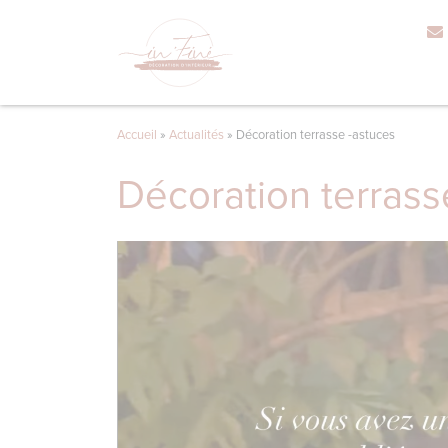
Accueil
»
Actualités
»
Décoration terrasse -astuces
Décoration terrass