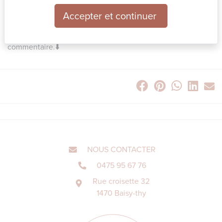
évènementiel, sublime, vos évènements avec une mise en
Accepter et continuer
scène soigné et personnalisée. Et vous, quel est le plus bel
évènement auquel vous avez assisté ? Racontez-moi en
commentaire.⬇️
NOUS CONTACTER
0475 95 67 76
Rue croisette 32
1470 Baisy-thy