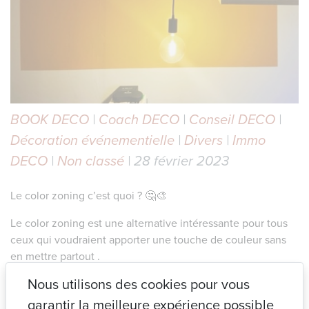
BOOK DECO
|
Coach DECO
|
Conseil DECO
|
Décoration événementielle
|
Divers
|
Immo
DECO
|
Non classé
| 28 février 2023
Le color zoning c’est quoi ? 🤔🎨
Le color zoning est une alternative intéressante pour tous
ceux qui voudraient apporter une touche de couleur sans
en mettre partout .
Il peut être utilisé pour dynamiser un peu votre intérieur
Nous utilisons des cookies pour vous
mais également pour délimiter une zone de « travail » , un
garantir la meilleure expérience possible
espace avec une autre fonction dans une même pièce ,