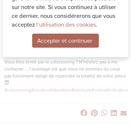
mettre un objet en valeur , …🖼️
sur notre site. Si vous continuez à utiliser
ce dernier, nous considérerons que vous
La technique consiste à peindre 🎨 des formes de
acceptez
l’utilisation des cookies
.
différentes couleurs que vous pouvez éventuellement «
superposer « légèrement , comme un tableau par exemple
Accepter et continuer
mais aussi une partie de mur , des bandes horizontales ou
verticales qui vont pouvoir rendre votre espace plus large
ou le rétrécir en fonction .
Vous êtes tenté par le colorzoning ? N’hésitez pas à me
contacter … l’avantage est que nous ne sommes du coup
pas forcement obligé de repeindre la totalité de votre pièce
😇
#colorzoning
#couleur
#ideedeco
#peinture
#colora
#infindeco