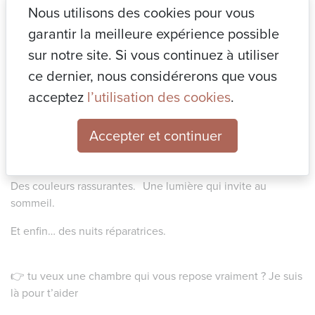
1. Une lumière trop froide
Nous utilisons des cookies pour vous
(bonjour le cerveau qui reste en alerte).
garantir la meilleure expérience possible
sur notre site. Si vous continuez à utiliser
2. Trop de bazar
ce dernier, nous considérerons que vous
(impossible d’apaiser l’esprit dans le chaos).
acceptez
l’utilisation des cookies
.
3. Des couleurs qui excitent plus qu’elles n’apaisent.
Accepter et continuer
Une chambre, c’est un cocon.
Des couleurs rassurantes. Une lumière qui invite au
sommeil.
Et enfin… des nuits réparatrices.
👉 tu veux une chambre qui vous repose vraiment ? Je suis
là pour t’aider