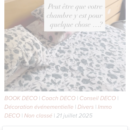
BOOK DECO
|
Coach DECO
|
Conseil DECO
|
Décoration événementielle
|
Divers
|
Immo
DECO
|
Non classé
| 21 juillet 2025