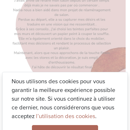
Nous utilisons des cookies pour vous
garantir la meilleure expérience possible
BOOK DECO
|
Coach DECO
|
Conseil DECO
|
sur notre site. Si vous continuez à utiliser
Décoration événementielle
|
Divers
|
Immo
ce dernier, nous considérerons que vous
DECO
|
Non classé
| 19 mars 2024
acceptez
l’utilisation des cookies
.