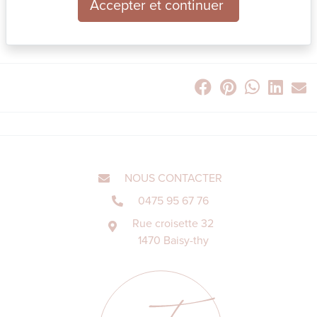
Accepter et continuer
#témoingnagesclients
#jaimemontravail❤️
#reconnaissante
🙏
#decoration
#couleursmurales
#papierpeint
#infindeco
NOUS CONTACTER
0475 95 67 76
Rue croisette 32
1470 Baisy-thy