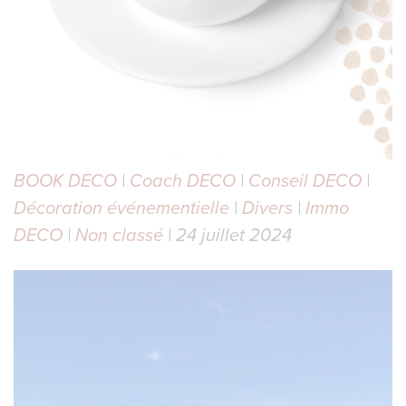
BOOK DECO
|
Coach DECO
|
Conseil DECO
|
Décoration événementielle
|
Divers
|
Immo
DECO
|
Non classé
| 24 juillet 2024