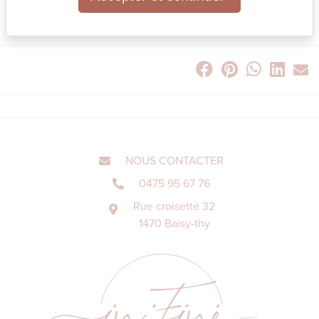
#ideedeco
#amenagementinterieur
#infinedeco
NOUS CONTACTER
0475 95 67 76
Rue croisette 32
1470 Baisy-thy