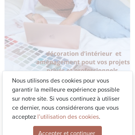
Nous utilisons des cookies pour vous
garantir la meilleure expérience possible
BOOK DECO
|
Coach DECO
|
Conseil DECO
|
sur notre site. Si vous continuez à utiliser
Décoration événementielle
|
Divers
|
Immo
ce dernier, nous considérerons que vous
DECO
|
Non classé
| 14 novembre 2023
acceptez
l’utilisation des cookies
.
Vous aussi vous avez besoin de conseils pour la décoration
Accepter et continuer
et l’aménagement de votre intérieur ?…