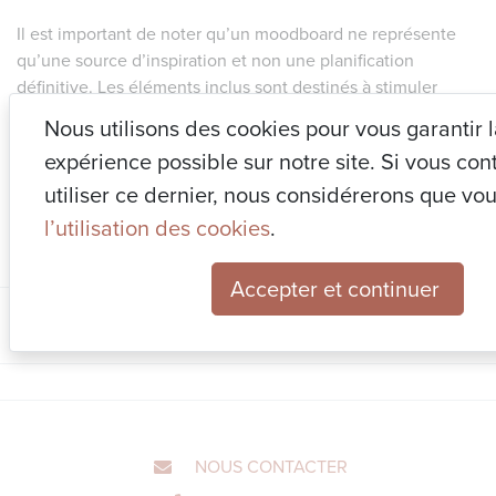
Il est important de noter qu’un moodboard ne représente
qu’une source d’inspiration et non une planification
définitive. Les éléments inclus sont destinés à stimuler
l’imagination et à guider les choix esthétiques, mais ils
Nous utilisons des cookies pour vous garantir 
peuvent évoluer et s’adapter en fonction des contraintes
expérience possible sur notre site. Si vous con
pratiques, budgétaires et des préférences finales du client.
utiliser ce dernier, nous considérerons que vo
🤗
l’utilisation des cookies
.
#moodboarddesign
#changersadeco
#changerdedecor
#decore
Accepter et continuer
NOUS CONTACTER