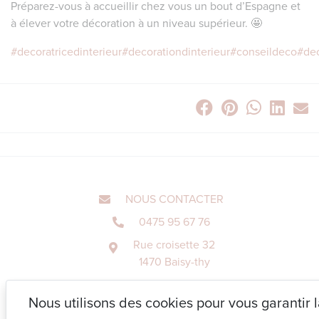
Préparez-vous à accueillir chez vous un bout d’Espagne et
à élever votre décoration à un niveau supérieur. 🤩
#decoratricedinterieur
#decorationdinterieur
#conseildeco
#de
NOUS CONTACTER
0475 95 67 76
Rue croisette 32
1470 Baisy-thy
Nous utilisons des cookies pour vous garantir 