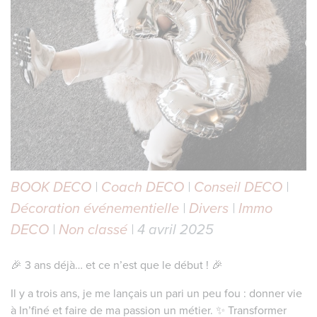
BOOK DECO
|
Coach DECO
|
Conseil DECO
|
Décoration événementielle
|
Divers
|
Immo
DECO
|
Non classé
| 4 avril 2025
🎉 3 ans déjà… et ce n’est que le début ! 🎉
Il y a trois ans, je me lançais un pari un peu fou : donner vie
à In’finé et faire de ma passion un métier. ✨ Transformer