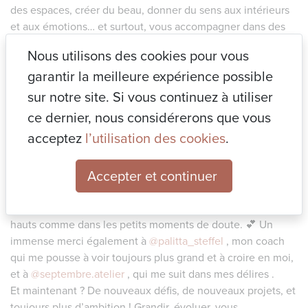
des espaces, créer du beau, donner du sens aux intérieurs
et aux émotions… et surtout, vous accompagner dans des
projets qui vous ressemblent.
Nous utilisons des cookies pour vous
Depuis, que de chemin parcouru ! Des maisons sublimées,
garantir la meilleure expérience possible
des bureaux réinventés, des salles d’attente qui ne font
plus attendre (enfin, presque 😏), des litres de café
sur notre site. Si vous continuez à utiliser
engloutis, des éclats de rire, quelques hésitations devant
ce dernier, nous considérerons que vous
un nuancier (et toujours une légère obsession pour les
acceptez
l’utilisation des cookies
.
belles matières). Mais surtout… des rencontres incroyables.
Clients, artisans, partenaires, vous avez fait de cette
Accepter et continuer
aventure un rêve éveillé ! 💛
Et si tout ça est possible, c’est aussi grâce à mon mari et
mes enfants, qui me soutiennent au quotidien, dans les
hauts comme dans les petits moments de doute. 💕 Un
immense merci également à
@palitta_steffel
, mon coach
qui me pousse à voir toujours plus grand et à croire en moi,
et à
@septembre.atelier
, qui me suit dans mes délires .
Et maintenant ? De nouveaux défis, de nouveaux projets, et
toujours plus d’ambition ! Grandir, évoluer, vous