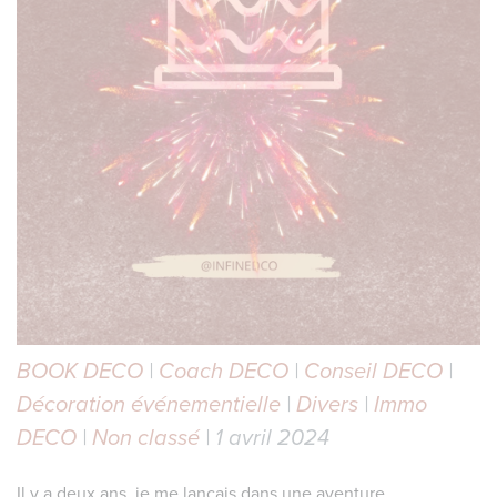
BOOK DECO
|
Coach DECO
|
Conseil DECO
|
Décoration événementielle
|
Divers
|
Immo
DECO
|
Non classé
| 1 avril 2024
Il y a deux ans, je me lançais dans une aventure